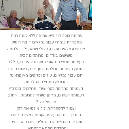
עמותת כוכב דוד היא עמותה ללא כוונת רווח,
מתפקדת כגמ"ח עבור גמלאים דוברי רוסית,
אידיש וגמלאים עולים, ניצולי שואה, ילדי מלחמה
,קשישים בודדים ומרותקים לבית.
העמותה מטפלת באוכלוסיה מגיל אפס עד 99+
בנוסף, העמותה מחלקת מזון ,ציוד, ריהוט וביגוד
חם עבור גמלאים, עולים,ופליטים מאוקראינה
ומרוסיה מתחילת המלחמה
העמותה מתרימה כסף וציוד ומחלקים במרכזי
העמותה השונים, מחסן מיוחד לתרומות - רחוב
משעול פז 2
(צמוד להסתדרות, ליד אולמי אחוזה)
במהלך שנת הפעילות העמותה מציינת חגים
ומועדים בהנחיית הרב גוטליב, עורכת סדר פסח
ומחלקת קמחא דפסחא....